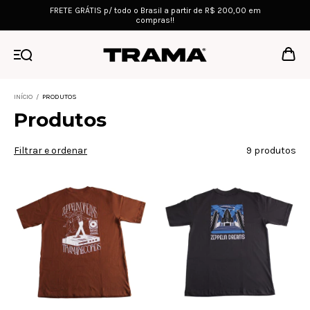
FRETE GRÁTIS p/ todo o Brasil a partir de R$ 200,00 em
compras!!
INÍCIO
/
PRODUTOS
Produtos
Filtrar e ordenar
9 produtos