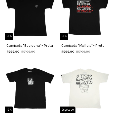
-
9
%
-
9
%
Camiseta "Basicona" - Preta
Camiseta "Malícia" - Preta
R$99,90
R$109,90
R$99,90
R$109,90
-
9
%
Esgotado