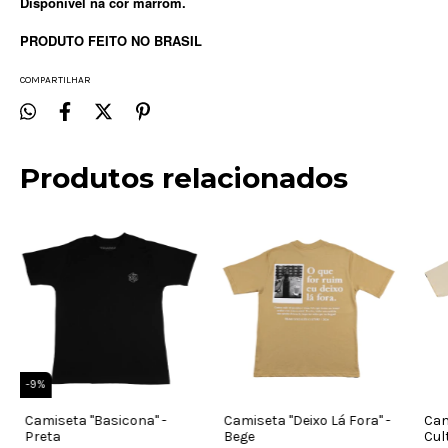
Disponível na cor marrom.
PRODUTO FEITO NO BRASIL
COMPARTILHAR
Produtos relacionados
-
9
%
Camiseta "Basicona" -
Camiseta "Deixo Lá Fora" -
Cam
Preta
Bege
Cul