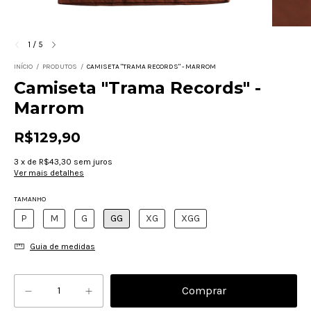
1
/
5
INÍCIO
/
PRODUTOS
/
CAMISETA "TRAMA RECORDS" - MARROM
Camiseta "Trama Records" -
Marrom
R$129,90
3
x
de
R$43,30
sem juros
Ver mais detalhes
TAMANHO
P
M
G
GG
XG
XGG
Guia de medidas